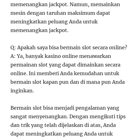
memenangkan jackpot. Namun, memainkan
mesin dengan taruhan maksimum dapat
meningkatkan peluang Anda untuk
memenangkan jackpot.
Q: Apakah saya bisa bermain slot secara online?
A: Ya, banyak kasino online menawarkan
permainan slot yang dapat dimainkan secara
online. Ini memberi Anda kemudahan untuk
bermain slot kapan pun dan di mana pun Anda
inginkan.
Bermain slot bisa menjadi pengalaman yang
sangat menyenangkan. Dengan mengikuti tips
dan trik yang telah dijelaskan di atas, Anda
dapat meningkatkan peluang Anda untuk