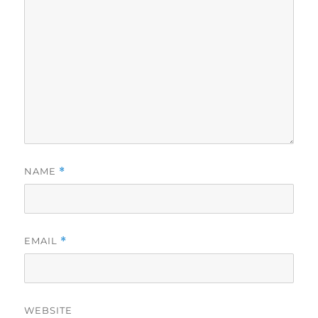
NAME
*
EMAIL
*
WEBSITE