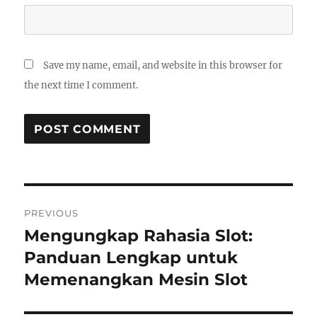
Save my name, email, and website in this browser for
the next time I comment.
Post
PREVIOUS
navigation
Mengungkap Rahasia Slot:
Previous
post:
Panduan Lengkap untuk
Memenangkan Mesin Slot