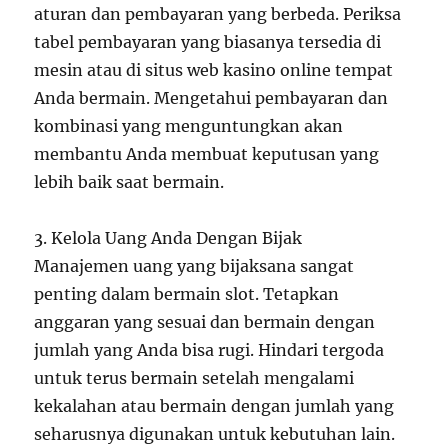
aturan dan pembayaran yang berbeda. Periksa
tabel pembayaran yang biasanya tersedia di
mesin atau di situs web kasino online tempat
Anda bermain. Mengetahui pembayaran dan
kombinasi yang menguntungkan akan
membantu Anda membuat keputusan yang
lebih baik saat bermain.
3. Kelola Uang Anda Dengan Bijak
Manajemen uang yang bijaksana sangat
penting dalam bermain slot. Tetapkan
anggaran yang sesuai dan bermain dengan
jumlah yang Anda bisa rugi. Hindari tergoda
untuk terus bermain setelah mengalami
kekalahan atau bermain dengan jumlah yang
seharusnya digunakan untuk kebutuhan lain.