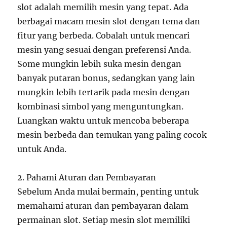
slot adalah memilih mesin yang tepat. Ada
berbagai macam mesin slot dengan tema dan
fitur yang berbeda. Cobalah untuk mencari
mesin yang sesuai dengan preferensi Anda.
Some mungkin lebih suka mesin dengan
banyak putaran bonus, sedangkan yang lain
mungkin lebih tertarik pada mesin dengan
kombinasi simbol yang menguntungkan.
Luangkan waktu untuk mencoba beberapa
mesin berbeda dan temukan yang paling cocok
untuk Anda.
2. Pahami Aturan dan Pembayaran
Sebelum Anda mulai bermain, penting untuk
memahami aturan dan pembayaran dalam
permainan slot. Setiap mesin slot memiliki