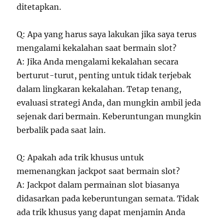
ditetapkan.
Q: Apa yang harus saya lakukan jika saya terus
mengalami kekalahan saat bermain slot?
A: Jika Anda mengalami kekalahan secara
berturut-turut, penting untuk tidak terjebak
dalam lingkaran kekalahan. Tetap tenang,
evaluasi strategi Anda, dan mungkin ambil jeda
sejenak dari bermain. Keberuntungan mungkin
berbalik pada saat lain.
Q: Apakah ada trik khusus untuk
memenangkan jackpot saat bermain slot?
A: Jackpot dalam permainan slot biasanya
didasarkan pada keberuntungan semata. Tidak
ada trik khusus yang dapat menjamin Anda