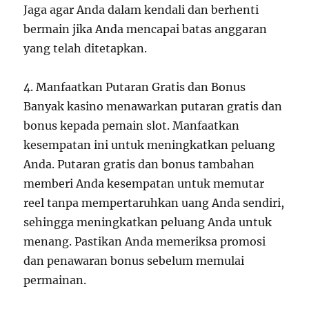
Jaga agar Anda dalam kendali dan berhenti
bermain jika Anda mencapai batas anggaran
yang telah ditetapkan.
4. Manfaatkan Putaran Gratis dan Bonus
Banyak kasino menawarkan putaran gratis dan
bonus kepada pemain slot. Manfaatkan
kesempatan ini untuk meningkatkan peluang
Anda. Putaran gratis dan bonus tambahan
memberi Anda kesempatan untuk memutar
reel tanpa mempertaruhkan uang Anda sendiri,
sehingga meningkatkan peluang Anda untuk
menang. Pastikan Anda memeriksa promosi
dan penawaran bonus sebelum memulai
permainan.