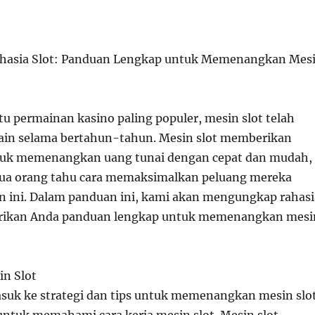
asia Slot: Panduan Lengkap untuk Memenangkan Mes
tu permainan kasino paling populer, mesin slot telah
in selama bertahun-tahun. Mesin slot memberikan
uk memenangkan uang tunai dengan cepat dan mudah,
mua orang tahu cara memaksimalkan peluang mereka
 ini. Dalam panduan ini, kami akan mengungkap rahasi
rikan Anda panduan lengkap untuk memenangkan mesi
n Slot
suk ke strategi dan tips untuk memenangkan mesin slot