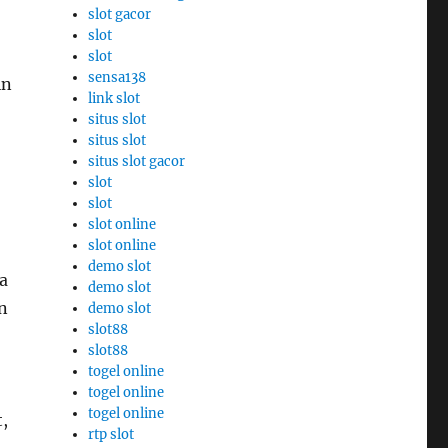
slot gacor
slot
slot
sensa138
in
link slot
situs slot
situs slot
situs slot gacor
slot
slot
slot online
slot online
demo slot
a
demo slot
n
demo slot
slot88
slot88
togel online
togel online
togel online
,
rtp slot