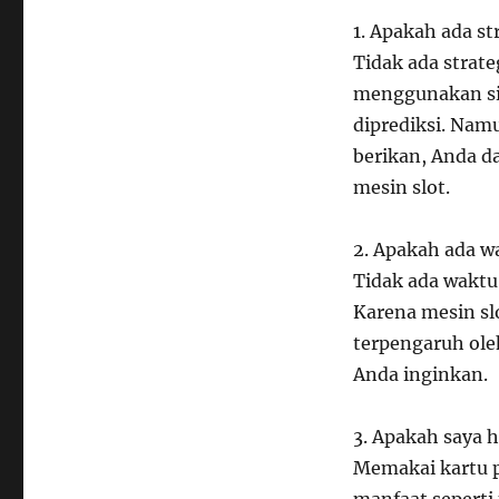
1. Apakah ada s
Tidak ada strat
menggunakan sis
diprediksi. Nam
berikan, Anda 
mesin slot.
2. Apakah ada w
Tidak ada waktu
Karena mesin sl
terpengaruh ole
Anda inginkan.
3. Apakah saya 
Memakai kartu p