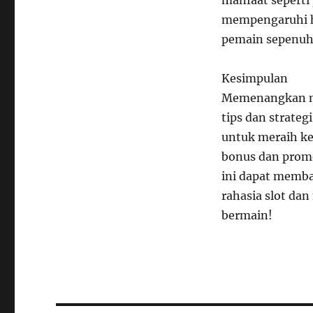
manfaat seperti
mempengaruhi h
pemain sepenuh
Kesimpulan
Memenangkan me
tips dan strate
untuk meraih ke
bonus dan prom
ini dapat memb
rahasia slot da
bermain!