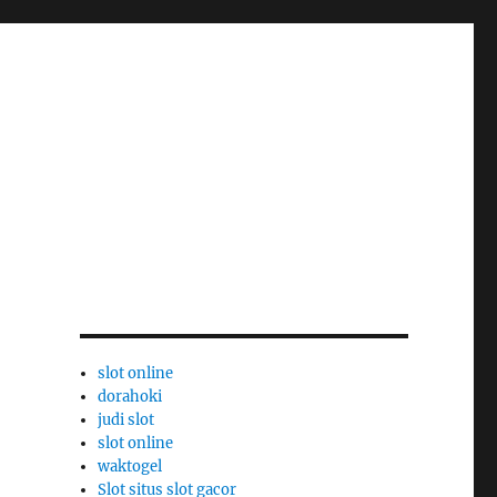
slot online
dorahoki
judi slot
slot online
waktogel
Slot situs slot gacor