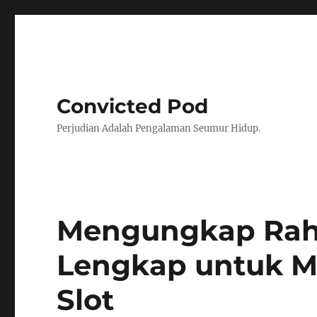
Convicted Pod
Perjudian Adalah Pengalaman Seumur Hidup.
Mengungkap Raha
Lengkap untuk 
Slot