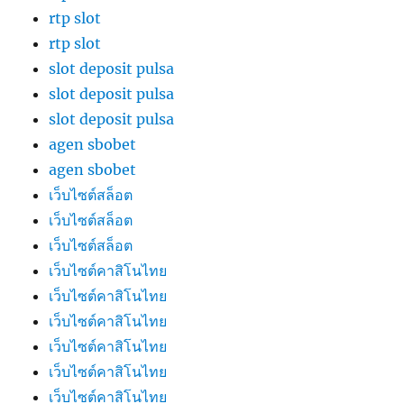
rtp slot
rtp slot
slot deposit pulsa
slot deposit pulsa
slot deposit pulsa
agen sbobet
agen sbobet
เว็บไซต์สล็อต
เว็บไซต์สล็อต
เว็บไซต์สล็อต
เว็บไซต์คาสิโนไทย
เว็บไซต์คาสิโนไทย
เว็บไซต์คาสิโนไทย
เว็บไซต์คาสิโนไทย
เว็บไซต์คาสิโนไทย
เว็บไซต์คาสิโนไทย