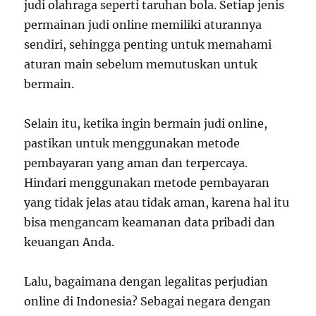
judi olahraga seperti taruhan bola. Setiap jenis
permainan judi online memiliki aturannya
sendiri, sehingga penting untuk memahami
aturan main sebelum memutuskan untuk
bermain.
Selain itu, ketika ingin bermain judi online,
pastikan untuk menggunakan metode
pembayaran yang aman dan terpercaya.
Hindari menggunakan metode pembayaran
yang tidak jelas atau tidak aman, karena hal itu
bisa mengancam keamanan data pribadi dan
keuangan Anda.
Lalu, bagaimana dengan legalitas perjudian
online di Indonesia? Sebagai negara dengan