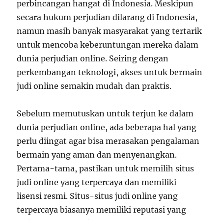
perbincangan hangat di Indonesia. Meskipun
secara hukum perjudian dilarang di Indonesia,
namun masih banyak masyarakat yang tertarik
untuk mencoba keberuntungan mereka dalam
dunia perjudian online. Seiring dengan
perkembangan teknologi, akses untuk bermain
judi online semakin mudah dan praktis.
Sebelum memutuskan untuk terjun ke dalam
dunia perjudian online, ada beberapa hal yang
perlu diingat agar bisa merasakan pengalaman
bermain yang aman dan menyenangkan.
Pertama-tama, pastikan untuk memilih situs
judi online yang terpercaya dan memiliki
lisensi resmi. Situs-situs judi online yang
terpercaya biasanya memiliki reputasi yang