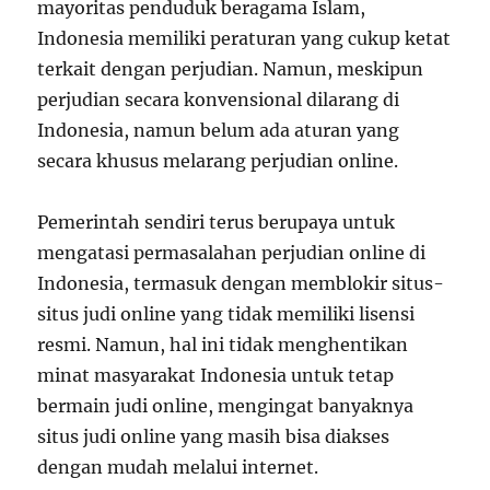
mayoritas penduduk beragama Islam,
Indonesia memiliki peraturan yang cukup ketat
terkait dengan perjudian. Namun, meskipun
perjudian secara konvensional dilarang di
Indonesia, namun belum ada aturan yang
secara khusus melarang perjudian online.
Pemerintah sendiri terus berupaya untuk
mengatasi permasalahan perjudian online di
Indonesia, termasuk dengan memblokir situs-
situs judi online yang tidak memiliki lisensi
resmi. Namun, hal ini tidak menghentikan
minat masyarakat Indonesia untuk tetap
bermain judi online, mengingat banyaknya
situs judi online yang masih bisa diakses
dengan mudah melalui internet.