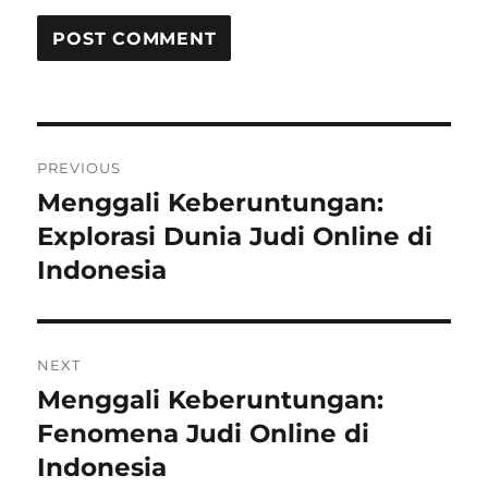
Post
PREVIOUS
navigation
Menggali Keberuntungan:
Previous
post:
Explorasi Dunia Judi Online di
Indonesia
NEXT
Menggali Keberuntungan:
Next
post:
Fenomena Judi Online di
Indonesia