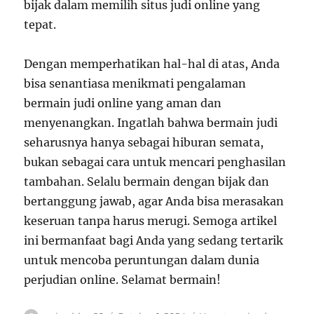
bijak dalam memilih situs judi online yang
tepat.
Dengan memperhatikan hal-hal di atas, Anda
bisa senantiasa menikmati pengalaman
bermain judi online yang aman dan
menyenangkan. Ingatlah bahwa bermain judi
seharusnya hanya sebagai hiburan semata,
bukan sebagai cara untuk mencari penghasilan
tambahan. Selalu bermain dengan bijak dan
bertanggung jawab, agar Anda bisa merasakan
keseruan tanpa harus merugi. Semoga artikel
ini bermanfaat bagi Anda yang sedang tertarik
untuk mencoba peruntungan dalam dunia
perjudian online. Selamat bermain!