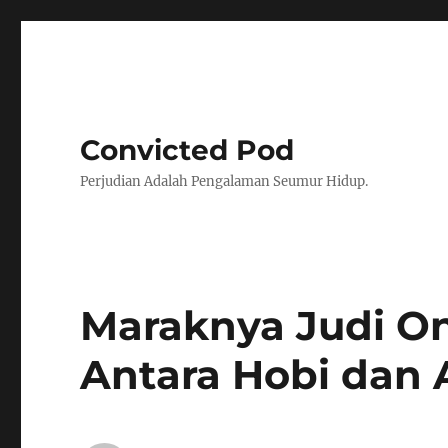
Convicted Pod
Perjudian Adalah Pengalaman Seumur Hidup.
Maraknya Judi Onl
Antara Hobi dan