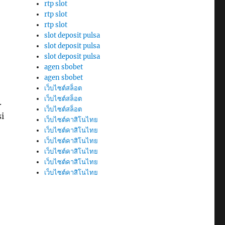
rtp slot
rtp slot
rtp slot
slot deposit pulsa
slot deposit pulsa
slot deposit pulsa
agen sbobet
agen sbobet
เว็บไซต์สล็อต
เว็บไซต์สล็อต
.
เว็บไซต์สล็อต
i
เว็บไซต์คาสิโนไทย
เว็บไซต์คาสิโนไทย
เว็บไซต์คาสิโนไทย
เว็บไซต์คาสิโนไทย
เว็บไซต์คาสิโนไทย
เว็บไซต์คาสิโนไทย