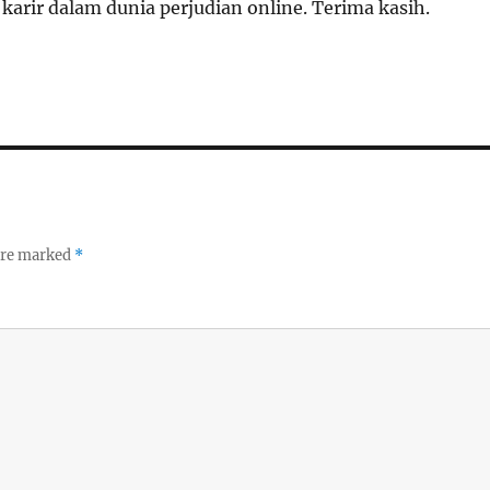
karir dalam dunia perjudian online. Terima kasih.
 are marked
*