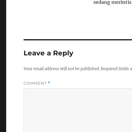
sedang merintis 
Leave a Reply
Your email address will not be published.
Required fields
COMMENT
*