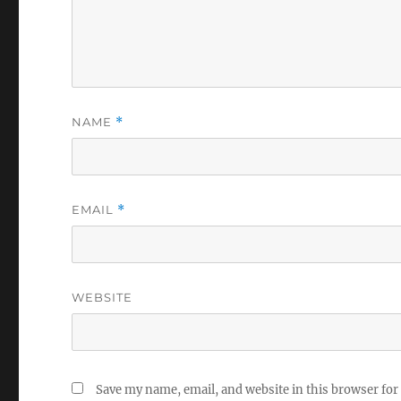
NAME
*
EMAIL
*
WEBSITE
Save my name, email, and website in this browser for